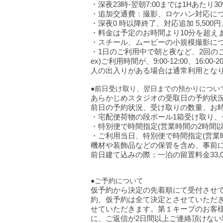
・深夜23時-翌朝7:00までは1Hあたり
・追加交通費：撮影、ロケハン対応につ
・深夜0 時以降終了、対応追加 5,500円
​・料金は予定のお時間より10分を超
​・スチール、ムービーの小規模撮影に
​・1日のご利用中で朝と夜など、2回の
ex)ご利用時間が、9:00-12:00、16
​人の出入りがある場合は通常利用とな
●前日受け取り、翌日までの預かりについ
あらかじめスタジオの受取日の予約状
前日の予約状況、受け取りの数量、お
・宅配便荷物の段ボール1箱受け取り、一泊
・特別便で時間指定(営業時間の2時間以内
・ご利用当日、特別便で時間指定(営業時間
機材や装飾品などの保管を含め、事前
​前日建て込みの際：一泊の留置料金33,0
●ご予約について
仮予約から決定の先着順にて受付させて
約、仮予約は全て決定とさせていただ
せていただきます。第１キープのお客
に、ご返信が2日間以上ご連絡頂けな