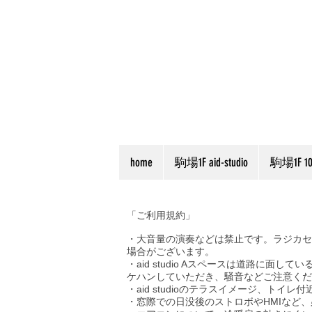
home
駒場1F aid-studio
駒場1F 101
「​ご利用規約」
・大
音量の演奏などは禁止です。ラジカセ
場合がございます。
・aid studio Aスペースは道
路に面してい
ケハンしていただき、騒音などご注意くだ
・aid studioのテラスイメージ
、トイレ付
・窓際での日没後のストロボやHMIなど