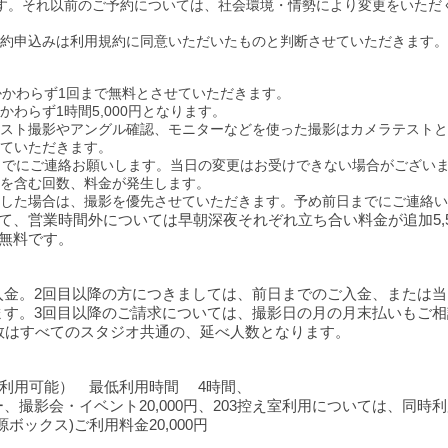
す。それ以前のご予約については、社会環境・情勢により変更をいただ
約申込みは利用規約に同意いただいたものと判断させていただきます。
かかわらず1回まで無料とさせていただきます。
かわ
らず
1時間
5
,
000円となります。
スト撮影やアングル確認、モ
ニターなどを使った撮影はカメラテストと
て
いただきます。
までに
ご連絡お願いします。当日の変更はお受けできない場合がござい
を含む回数
、料金が発生します。
した場合は、撮影を優先させていただきます。予め前日までにご連絡い
いて、営業時間外については早朝深夜それぞれ立ち合い料金が追加5,
は無料です。
入金。2回目以降の方につきましては、前日までのご入金、または
ます。3回目以降のご請求については、撮影日の月の月末払いもご
数はすべてのスタジオ共通の、延べ人数となります。
時間ご利用可能） 最低利用時間 4時間、
ービー、撮影会・イベント20,000円、203控え室利用については、
ボックス)ご利用料金20,000円