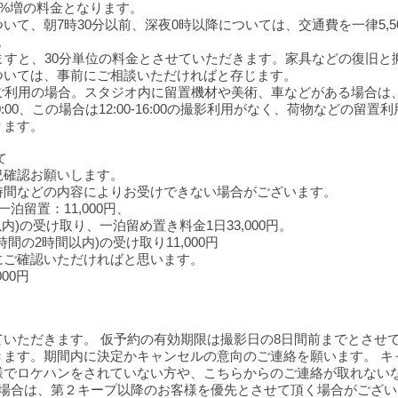
30%増の料金となります。
いて、朝7時30分以前、深夜0時以降については、交通費を一律5,
。
えますと、30分単位の料金とさせていただきます。家具などの復旧
ついては、事前にご相談いただければと存じます。
ご利用の場合。スタジオ内に留置機材や美術、車などがある場合は、一
:00-20:00、この場合は12:00-16:00の撮影利用がなく、荷物など
ります。
て
況確認お願いします。
時間などの内容によりお受けできない場合がございます。
留置：11,000円、
)の受け取り、一泊留め置き料金1日33,000円。
の2時間以内)の受け取り11,000円
にご確認いただければと思います。
00円
いただきます。 仮予約の有効期限は撮影日の8日間前までとさせ
きます。期間内に決定かキャンセルの意向のご連絡を願います。 キ
様でロケハンをされていない方や、こちらからのご連絡が取れない
い場合は、第２キープ以降のお客様を優先とさせて頂く場合がござい