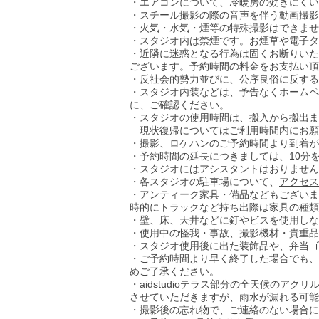
・エアコンについて、冷暖房の効きにくい
​・スチール撮影の際の音声を伴う動画撮
・火気・水気・煙等の特殊撮影はできませ
・スタジオ内は禁煙です。お煙草や電子タ
・近隣に迷惑となる行為は固くお断りいた
ございます。予約時間の料金をお支払い頂
・反社会的勢力並びに、公序良俗に反する
​・スタジオ内装などは、予告なくホーム
に、ご確認ください。
・スタジオの使用時間は、搬入から搬出ま
現状復帰についてはご利用時間内にお願
・撮影、ロケハンのご予約時間より到着が
​​・予約時間の延長につきましては、10
・スタジオにはアシスタントはおりません
・各スタジオの駐車場について、
アクセス
・アンティーク家具・備品などもございま
時的にトラックなど持ち出際は家具の種類
・壁、床、天井などに釘やビスを使用しな
・使用中の怪我・事故、撮影機材・貴重品
・スタジオ使用後に出た装飾品や、弁当ゴ
・ご予約時間より早く終了した場合でも、
めご了承ください。
​・aidstudioテラス部分の全天候の
させていただきますが、雨水が漏れる可能
・撮影後の忘れ物で、ご連絡のない場合に