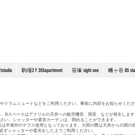
studio
駒場2 F 203apartment
笹塚 sight one
幡ヶ谷 85 stu
やドラムミュートなどをご利用ください。事前に内容をお知らせくださ
る、Bスペースはアクリルの天井への航空機音、雨音、などが発生します
さい。シャッターや遮音カーテンは、閉めることができます。
近は半屋外のテラス使用となっております。大雨の際は天井からの雨の
、必ずシャッターや遮光をした上でご利用ください。