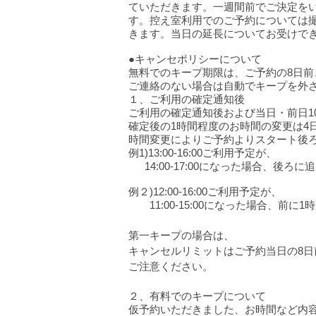
ていただきます。一週間前でご決定をい
す。控え室利用でのご予約については
きます。当日の延長についてお受けで
●キャンセポリシーについて
無料でのキープ期限は、ご予約の8日前、
​ご連絡のない場合は自動でキープを外
１、ご利用の確定通知後
ご利用の確定通知後および当日・前日10
確
定後の1時間程度のお
時間の変更は4
時間変更によりご予約よりスタート後ろ
例1)13:00-16:00ご利用予定が、
14:00-17:00になった場合、後
例２)12:00-16:00ご利用予定が、
11:00-15:00になった場合、前
第一キープの場合は、
キャンセルリミットはご予約当日の8日
ご注意ください。
２、有料でのキープについて
仮予約いただきました、お時間など内