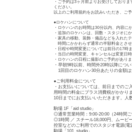
・ご予約は3ヶ月前よりお受けしておりま
ください。
以上のご利用規約をお読みいただき、ご予
●ロケハンについて
・ロケハンのお時間は30分以内、内容に
・
追
加
のロケハンは、
回数​・スタジオ
にか
・家
具の移動、装飾・備品などを入れたテ
時間にかかわらず通常の半額料金とさせ
・日程や時間変更
については前日の17時
・当日の時間変更、キャンセルは変更日時
​・ロケハンの日程に撮影のご予約があり
ま
・早朝9時以前、時間外20時以降につ
1回目のロケハン30分​あたりの金額
●ご利用料金について
​・お支払いについては、前日までのご
用時間の料金にプラス消費税がかかり
10日までにお支払いいただきます。人
駒場 1F「aid studio」
◎
通常営業時間：9:00-20:00（24
◎
1時間 ／ スチール18,000円、ム
​控室などのご利用でのスタジオ電源(電源
駒場「101_studio」