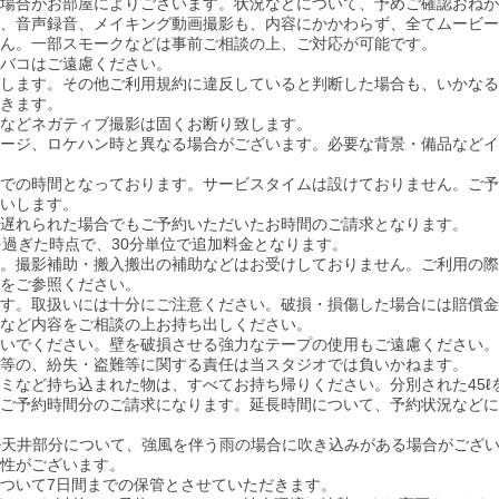
場合がお部屋によりございます
​。状況などについて、予めご確認おね
影、音声録音、メイキング動画撮影も、内容にかかわらず、全てムービ
ん。一部スモークなどは事前ご相談の上、ご対応が可能です。
バコはご遠慮ください。
します。その他ご利用規約に違反していると判断した場合も、いかなる
きます。
などネガティブ撮影は固くお断り致します。
ページ、ロケハン時と異なる場合がございます。必要な背景・備品など
での時間となっております。サービスタイムは設けておりません。ご予
いします。
遅れられた場合でもご予約いただいたお時間のご請求となります。
分を過ぎた時点で、30分単位で追加料金となります。
。撮影補助・搬入搬出の補助などはお受けしておりません。ご利用の際
をご参照ください。
す。取扱いには十分にご注意ください。破損・損傷した場合には賠償金
など内容をご相談の上お持ち出しください。
いでください。壁を破損させる強力なテープの使用もご遠慮ください。
等の、紛失・盗難等に関する責任は当スタジオでは負いかねます。
ミなど持ち込まれた物は、すべてお持ち帰りください。分別された45ℓを
ご予約時間分のご請求になります。延長時間について、予約状況などに
アクリル天井部分について、強風を伴う雨の場合に吹き込みがある場合がござ
性がございます。
ついて7日間までの保管とさせていただきます。