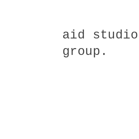
aid studio
​group.
​エイド スタジオ
​グループ