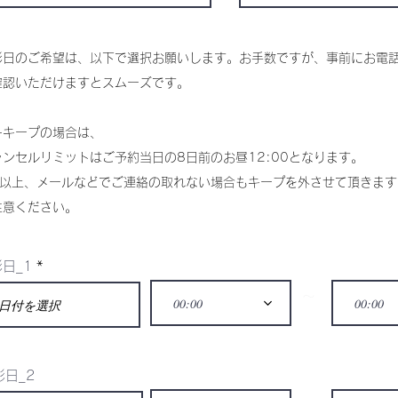
影日のご希望は、以下で選択お願いします。お手数ですが、事前にお電
確認いただけますとスムーズです。
一キープの場合は、
ャンセルリミットはご予約当日の8日前のお昼12:00となります。
日以上、メールなどでご連絡の取れない場合もキープを外させて頂きます
注意ください。
r
日_1
*
e
q
〜
00:00
00:00
u
i
r
e
d
影日_2