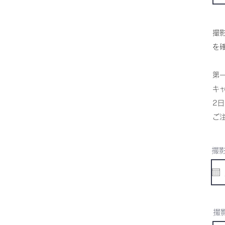
撮
を
第
キ
2
ご
撮影
撮