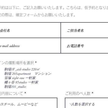
予約は以下に、ご記入お願いいたします。こちらは、仮予約となり
定の際は、確定フォームからお願いいたします。
インの撮影場所を選択
*
駒場1F_aid-studio 220㎡
駒場 203apartment マンション
笹塚 sight one 一軒家
幡ヶ谷 85studio 一軒家
駒場101_studio
約内容について
ご利用のべ人数