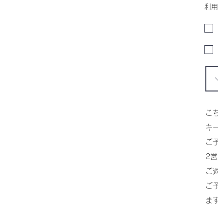
利用
こ
​
​
2
​
ご
ま