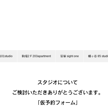
01studio
駒場2 F 203apartment
笹塚 sight one
幡ヶ谷 85 stud
​スタジオについて
ご検討いただきありがとうございます。
「仮予約フォーム」